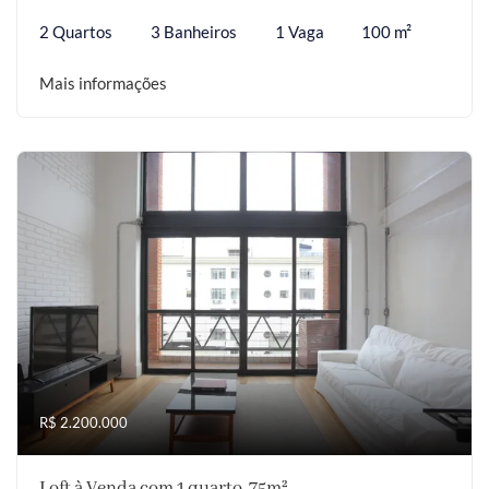
2 Quartos
3 Banheiros
1 Vaga
100 m²
Mais informações
R$ 2.200.000
Loft à Venda com 1 quarto, 75m²