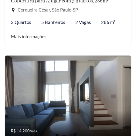
Cobertura para Alugar com 3 quartos, 286m²
Cerqueira César, São Paulo-SP
3 Quartos
5 Banheiros
2 Vagas
286 m²
Mais informações
R$ 14.200
/mês