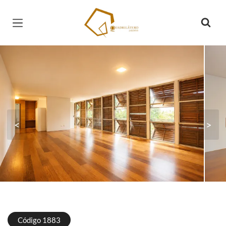
Página inicial
<
>
Código 1883