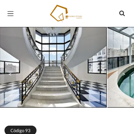
Página inicial
<
>
Código 93