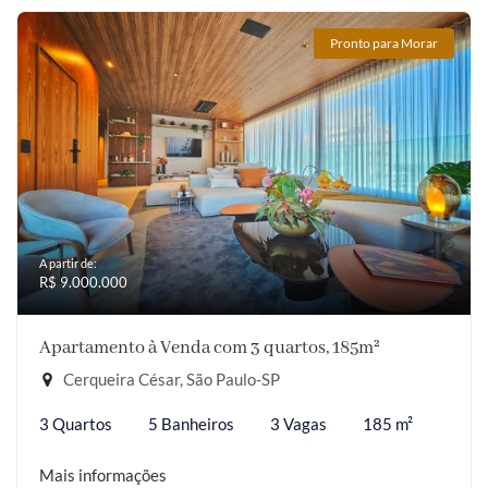
Pronto para Morar
A partir de:
R$ 9.000.000
Apartamento à Venda com 3 quartos, 185m²
Cerqueira César, São Paulo-SP
3 Quartos
5 Banheiros
3 Vagas
185 m²
Mais informações