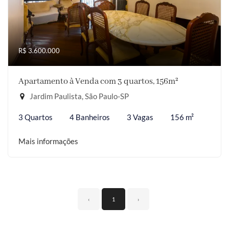
R$ 3.600.000
Apartamento à Venda com 3 quartos, 156m²
Jardim Paulista, São Paulo-SP
3 Quartos
4 Banheiros
3 Vagas
156 m²
Mais informações
‹
1
›