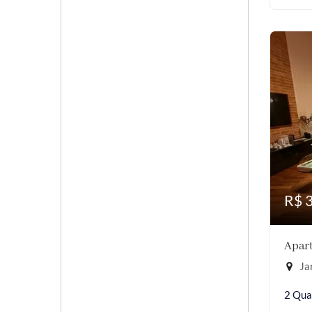
R$ 
Apart
Jar
2 Qua