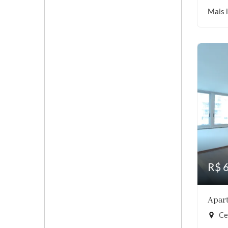
Mais 
R$ 
Apart
Cer