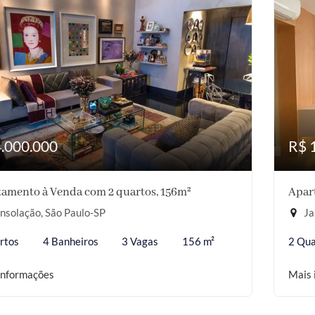
4.000.000
R$ 
amento à Venda com 2 quartos, 156m²
Apar
nsolação, São Paulo-SP
Ja
rtos
4 Banheiros
3 Vagas
156 m²
2 Qua
informações
Mais 