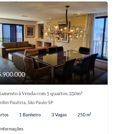
5.900.000
tamento à Venda com 3 quartos, 250m²
rdim Paulista, São Paulo-SP
rtos
1 Banheiro
3 Vagas
250 m²
informações