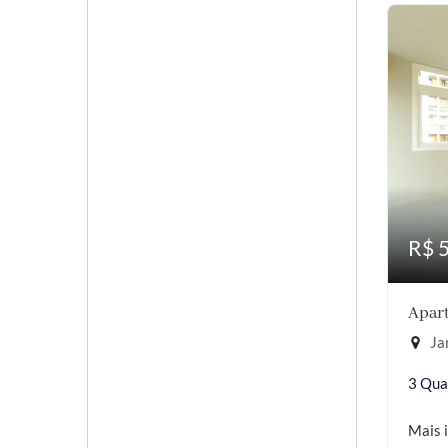
R$ 
Apart
Jar
3 Qua
Mais 