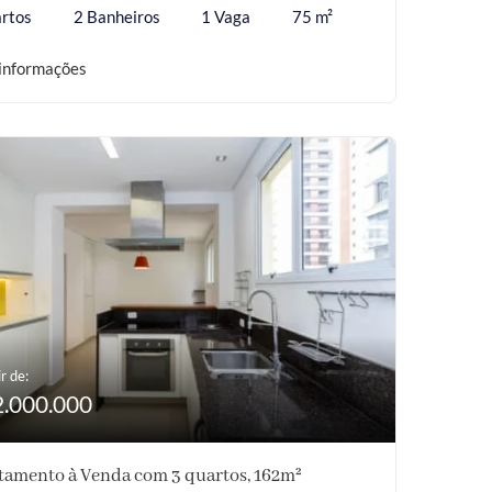
rtos
2 Banheiros
1 Vaga
75 m²
informações
r de:
2.000.000
tamento à Venda com 3 quartos, 162m²