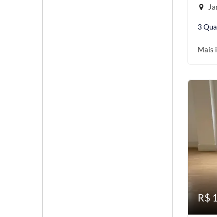
Jar
3 Qua
Mais 
R$ 