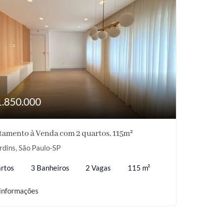
1.850.000
tamento à Venda com 2 quartos, 115m²
rdins, São Paulo-SP
rtos
3 Banheiros
2 Vagas
115 m²
informações