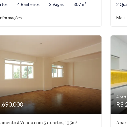
rtos
4 Banheiros
3 Vagas
307 m²
2 Qua
informações
Mais 
A parti
1.690.000
R$ 
amento à Venda com 3 quartos, 135m²
Apar