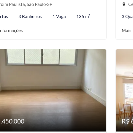
dim Paulista, São Paulo-SP
Ce
rtos
3 Banheiros
1 Vaga
135 m²
3 Qua
informações
Mais 
1.450.000
R$ 