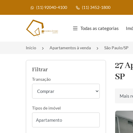
(11) 92040-4100
(11) 3452-1800
Página inicial
Todas as categorias
Imó
Início
Apartamentos à venda
São Paulo/SP
27 A
Filtrar
SP
Transação
Ordenar 
Tipos de imóvel