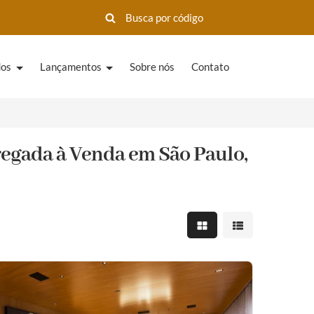
dos
Lançamentos
Sobre nós
Contato
gada à Venda em São Paulo,
Mostrar resultados em 
Mostrar resultad