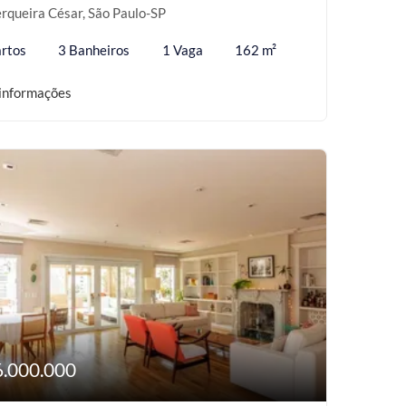
rqueira César, São Paulo-SP
rtos
3 Banheiros
1 Vaga
162 m²
informações
6.000.000