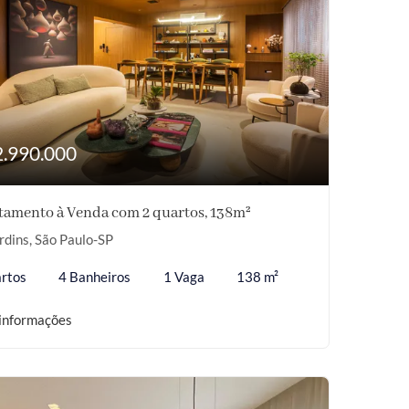
2.990.000
tamento à Venda com 2 quartos, 138m²
rdins, São Paulo-SP
rtos
4 Banheiros
1 Vaga
138 m²
informações