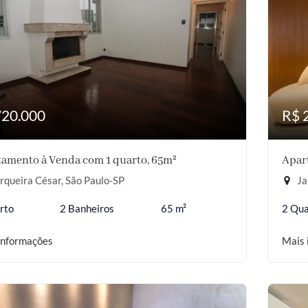
720.000
R$ 
amento à Venda com 1 quarto, 65m²
Apar
queira César, São Paulo-SP
Ja
rto
2 Banheiros
65 m²
2 Qua
informações
Mais 