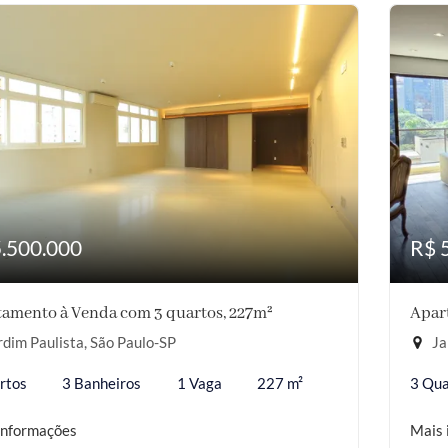
5.500.000
R$ 
amento à Venda com 3 quartos, 227m²
Apar
dim Paulista, São Paulo-SP
Ja
rtos
3 Banheiros
1 Vaga
227 m²
3 Qua
informações
Mais 