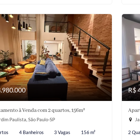
3.980.000
R$ 
amento à Venda com 2 quartos, 156m²
Apar
dim Paulista, São Paulo-SP
Ja
rtos
4 Banheiros
3 Vagas
156 m²
2 Qua