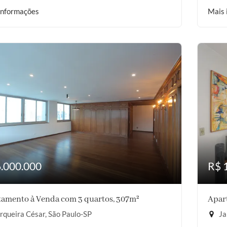
informações
Mais 
6.000.000
R$ 
amento à Venda com 3 quartos, 307m²
Apar
queira César, São Paulo-SP
Ja