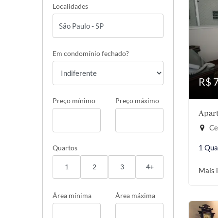
Localidades
Em condomínio fechado?
R$ 
Preço mínimo
Preço máximo
Apart
Cer
1 Qua
Quartos
1
2
3
4+
Mais 
Área mínima
Área máxima