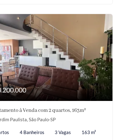
4.200.000
tamento à Venda com 2 quartos, 163m²
rdim Paulista, São Paulo-SP
rtos
4 Banheiros
3 Vagas
163 m²