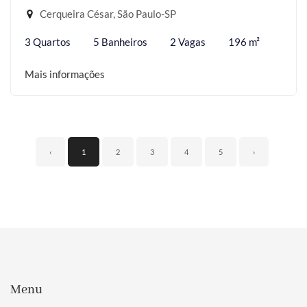
Cerqueira César, São Paulo-SP
3 Quartos
5 Banheiros
2 Vagas
196 m²
Mais informações
‹
1
2
3
4
5
›
Menu