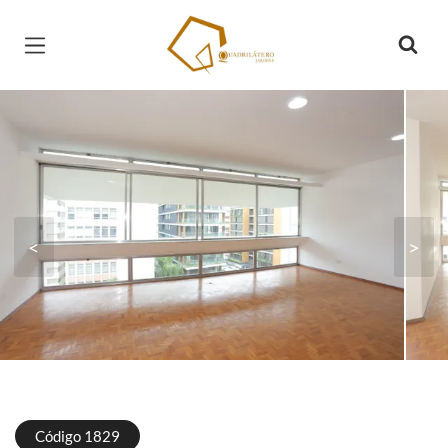
Página inicial
<
>
Código 1829