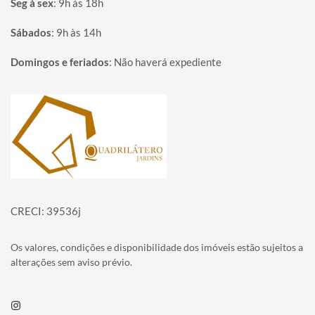
Seg à sex
:
9h às 18h
Sábados
:
9h às 14h
Domingos e feriados
:
Não haverá expediente
Página inicial
CRECI: 39536j
Os valores, condições e disponibilidade dos imóveis estão sujeitos a
alterações sem aviso prévio.
Instagram