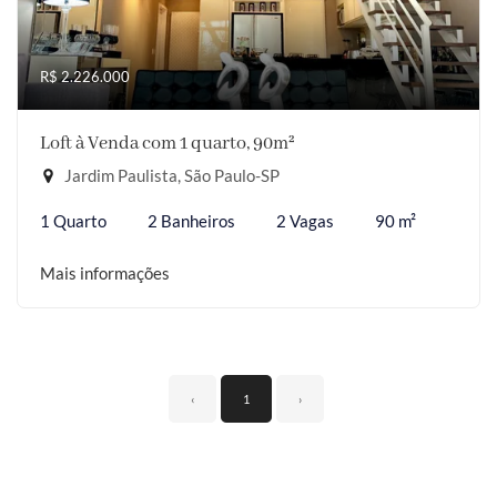
R$ 2.226.000
Loft à Venda com 1 quarto, 90m²
Jardim Paulista, São Paulo-SP
1 Quarto
2 Banheiros
2 Vagas
90 m²
Mais informações
‹
1
›