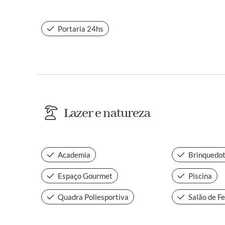
Portaria 24hs
Lazer e natureza
Academia
Brinquedo
Espaço Gourmet
Piscina
Quadra Poliesportiva
Salão de F