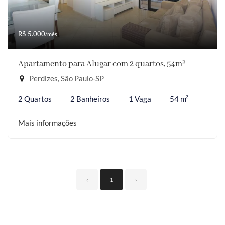
R$ 5.000
/mês
Apartamento para Alugar com 2 quartos, 54m²
Perdizes, São Paulo-SP
2 Quartos
2 Banheiros
1 Vaga
54 m²
Mais informações
‹
1
›