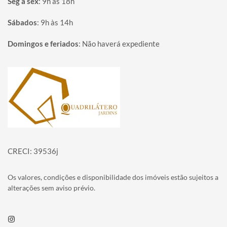
Seg à sex
:
9h às 18h
Sábados
:
9h às 14h
Domingos e feriados
:
Não haverá expediente
Página inicial
CRECI: 39536j
Os valores, condições e disponibilidade dos imóveis estão sujeitos a
alterações sem aviso prévio.
Instagram