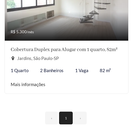
R$ 5.300
/mês
Cobertura Duplex para Alugar com 1 quarto, 82m²
Jardins, São Paulo-SP
1 Quarto
2 Banheiros
1 Vaga
82 m²
Mais informações
‹
1
›