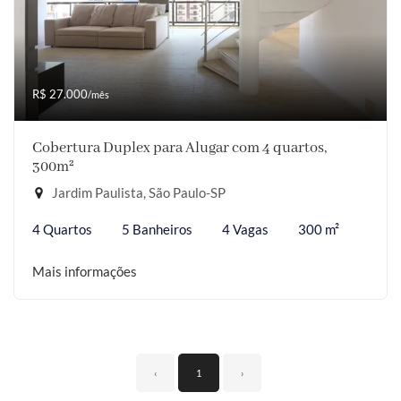
R$ 27.000
/mês
Cobertura Duplex para Alugar com 4 quartos,
300m²
Jardim Paulista, São Paulo-SP
4 Quartos
5 Banheiros
4 Vagas
300 m²
Mais informações
‹
1
›