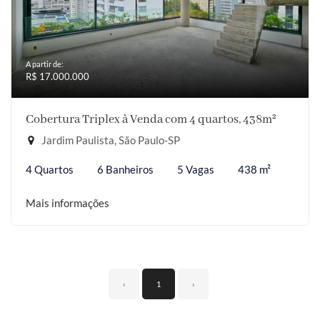
A partir de:
R$ 17.000.000
Cobertura Triplex à Venda com 4 quartos, 438m²
Jardim Paulista, São Paulo-SP
4 Quartos
6 Banheiros
5 Vagas
438 m²
Mais informações
‹
1
›