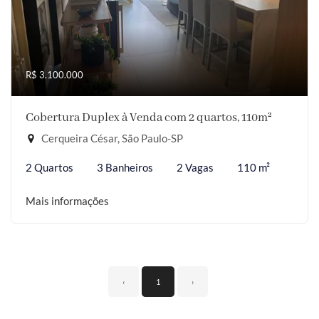
R$ 3.100.000
Cobertura Duplex à Venda com 2 quartos, 110m²
Cerqueira César, São Paulo-SP
2 Quartos
3 Banheiros
2 Vagas
110 m²
Mais informações
‹
1
›