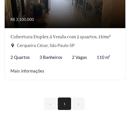
R$ 3.100.000
Cobertura Duplex à Venda com 2 quartos, 110m²
Cerqueira César, São Paulo-SP
2 Quartos
3 Banheiros
2 Vagas
110 m²
Mais informações
‹
1
›