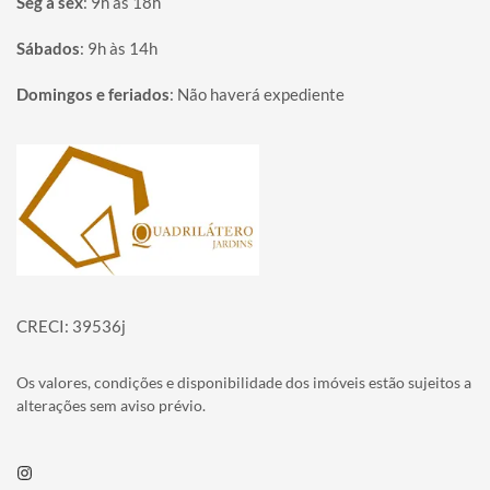
Seg à sex
:
9h às 18h
Sábados
:
9h às 14h
Domingos e feriados
:
Não haverá expediente
Página inicial
CRECI: 39536j
Os valores, condições e disponibilidade dos imóveis estão sujeitos a
alterações sem aviso prévio.
Instagram