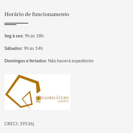
Horário de funcionamento
Seg à sex
:
9h às 18h
Sábados
:
9h às 14h
Domingos e feriados
:
Não haverá expediente
Página inicial
CRECI: 39536j