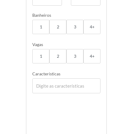
Banheiros
1
2
3
4+
Vagas
1
2
3
4+
Características