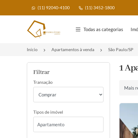
(11) 92040-4100
(11) 3452-1800
Página inicial
Todas as categorias
Imó
Início
Apartamentos à venda
São Paulo/SP
1 Ap
Filtrar
Transação
Ordenar 
Tipos de imóvel