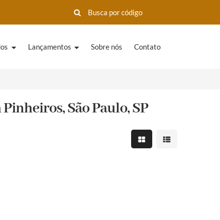
dos
Lançamentos
Sobre nós
Contato
Pinheiros, São Paulo, SP
Mostrar resultados em 
Mostrar resultad