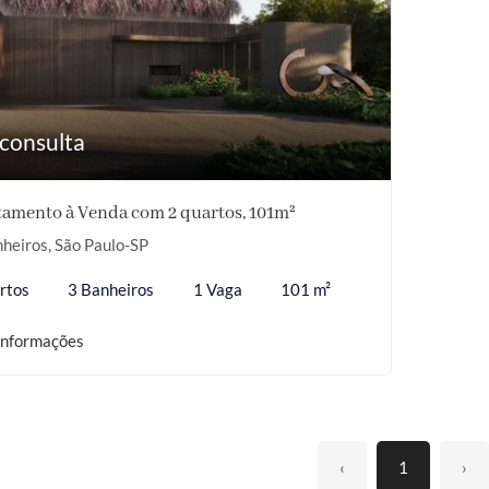
consulta
amento à Venda com 2 quartos, 101m²
heiros, São Paulo-SP
rtos
3 Banheiros
1 Vaga
101 m²
informações
‹
1
›