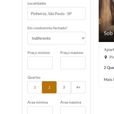
Localidades
Em condomínio fechado?
Sob 
Apart
Preço mínimo
Preço máximo
Pin
2 Qua
Quartos
Mais 
1
2
3
4+
Área mínima
Área máxima