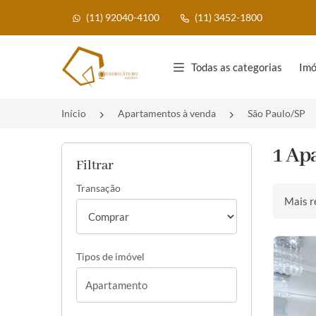
(11) 92040-4100
(11) 3452-1800
Página inicial
Todas as categorias
Imó
Início
Apartamentos à venda
São Paulo/SP
1 Ap
Filtrar
Transação
Ordenar 
Tipos de imóvel