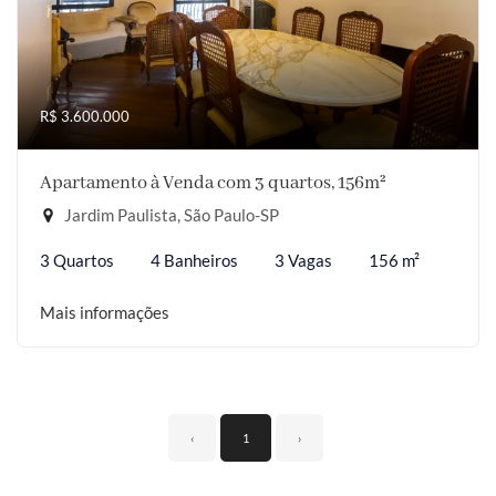
R$ 3.600.000
Apartamento à Venda com 3 quartos, 156m²
Jardim Paulista, São Paulo-SP
3 Quartos
4 Banheiros
3 Vagas
156 m²
Mais informações
‹
1
›