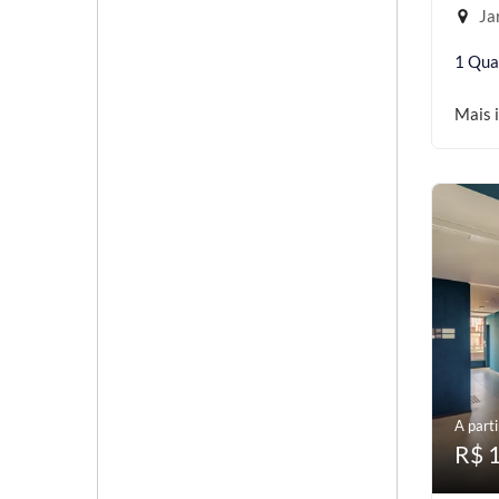
Jar
1 Qua
Mais 
A parti
R$ 