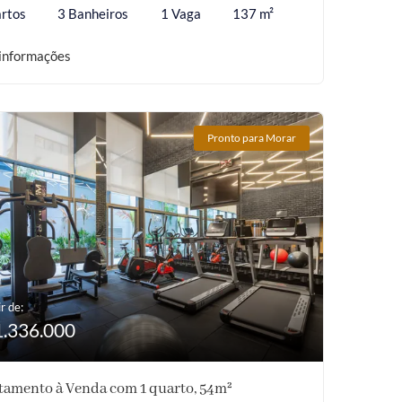
rtos
3 Banheiros
1 Vaga
137 m²
informações
Pronto para Morar
r de:
1.336.000
tamento à Venda com 1 quarto, 54m²