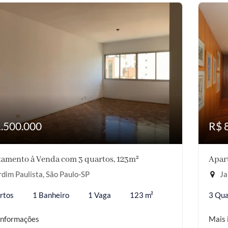
1.500.000
R$ 
amento à Venda com 3 quartos, 123m²
Apar
dim Paulista, São Paulo-SP
Ja
rtos
1 Banheiro
1 Vaga
123 m²
3 Qua
informações
Mais 