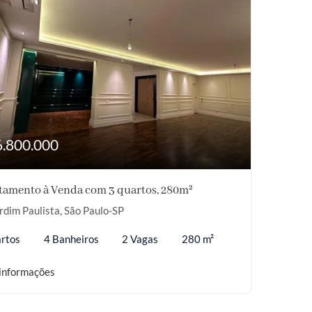
6.800.000
tamento à Venda com 3 quartos, 280m²
rdim Paulista, São Paulo-SP
rtos
4 Banheiros
2 Vagas
280 m²
informações