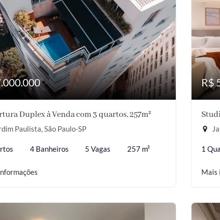
7.000.000
R$ 
tura Duplex à Venda com 3 quartos, 257m²
Studi
dim Paulista, São Paulo-SP
Ja
rtos
4 Banheiros
5 Vagas
257 m²
1 Qua
informações
Mais 