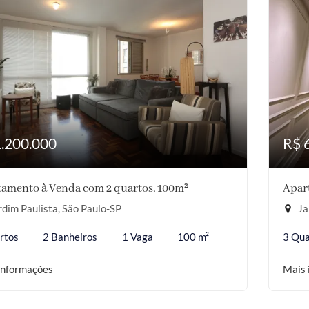
1.200.000
R$ 
amento à Venda com 2 quartos, 100m²
Apar
dim Paulista, São Paulo-SP
Ja
rtos
2 Banheiros
1 Vaga
100 m²
3 Qua
informações
Mais 