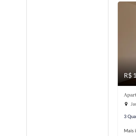
R$ 
Apart
Jar
3 Qua
Mais 