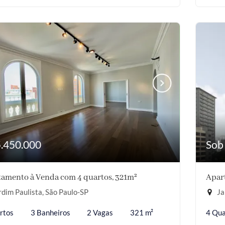
5.450.000
Sob
amento à Venda com 4 quartos, 321m²
Apar
dim Paulista, São Paulo-SP
Ja
rtos
3 Banheiros
2 Vagas
321 m²
4 Qua