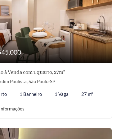
545.000
o à Venda com 1 quarto, 27m²
rdim Paulista, São Paulo-SP
rto
1 Banheiro
1 Vaga
27 m²
informações