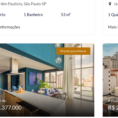
dim Paulista, São Paulo-SP
Ja
rto
1 Banheiro
53 m²
1 Qua
informações
Mais 
Pronto para Morar
r de:
A parti
1.377.000
R$ 