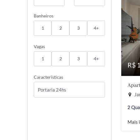
Banheiros
1
2
3
4+
Vagas
1
2
3
4+
R$ 
Características
Apart
Jar
2 Qua
Mais 