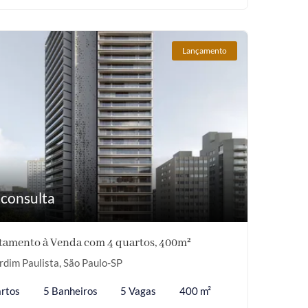
Lançamento
 consulta
tamento à Venda com 4 quartos, 400m²
rdim Paulista, São Paulo-SP
rtos
5 Banheiros
5 Vagas
400 m²