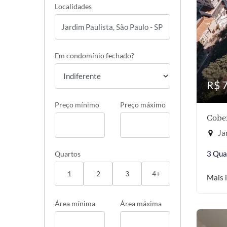
Localidades
Em condomínio fechado?
R$ 
Preço mínimo
Preço máximo
Cober
Jar
3 Qua
Quartos
1
2
3
4+
Mais 
Área mínima
Área máxima