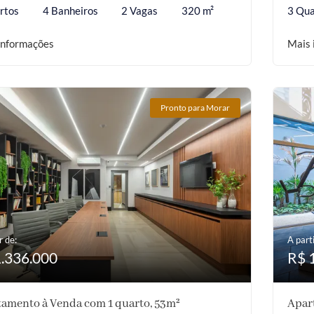
rtos
4 Banheiros
2 Vagas
320 m²
3 Qua
informações
Mais 
Pronto para Morar
r de:
A parti
1.336.000
R$ 
amento à Venda com 1 quarto, 53m²
Apar