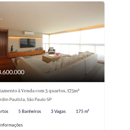
8.600.000
tamento à Venda com 3 quartos, 175m²
rdim Paulista, São Paulo-SP
rtos
5 Banheiros
3 Vagas
175 m²
informações