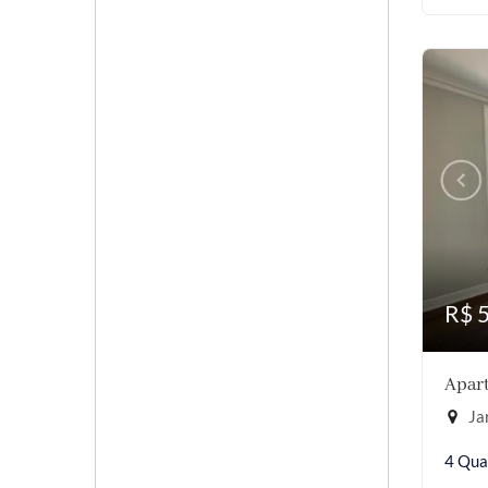
R$ 
Apart
Jar
4 Qua