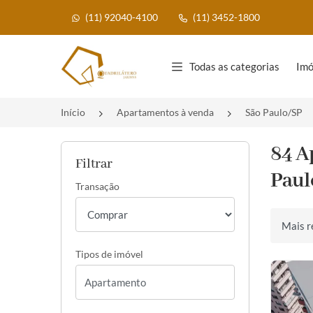
(11) 92040-4100
(11) 3452-1800
Página inicial
Todas as categorias
Imó
Início
Apartamentos à venda
São Paulo/SP
84 A
Filtrar
Paul
Transação
Ordenar 
Tipos de imóvel