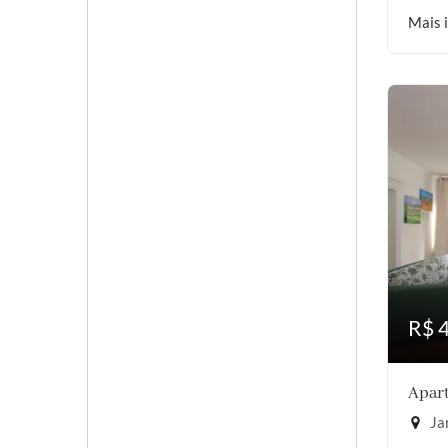
Mais 
R$ 
Apart
Jar