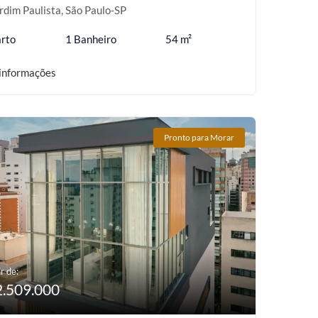
rdim Paulista, São Paulo-SP
rto
1 Banheiro
54 m²
informações
Pronto para Morar
r de:
2.509.000