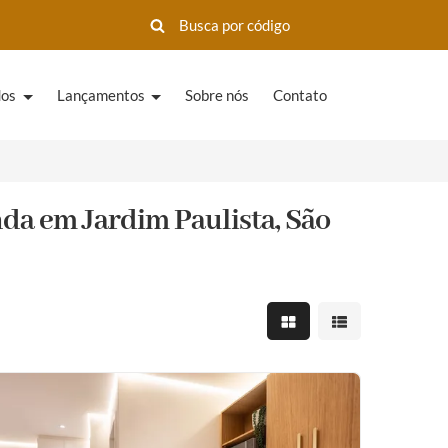
dos
Lançamentos
Sobre nós
Contato
da em Jardim Paulista, São
Mostrar resultados em 
Mostrar resultad