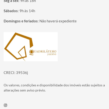
Seg à sex
:
9h às 18h
Sábados
:
9h às 14h
Domingos e feriados
:
Não haverá expediente
Página inicial
CRECI: 39536j
Os valores, condições e disponibilidade dos imóveis estão sujeitos a
alterações sem aviso prévio.
Instagram