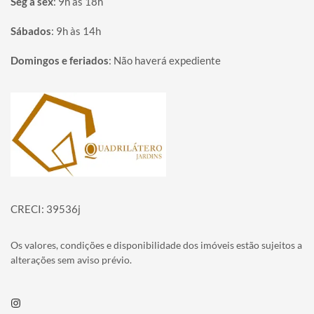
Seg à sex
:
9h às 18h
Sábados
:
9h às 14h
Domingos e feriados
:
Não haverá expediente
Página inicial
CRECI: 39536j
Os valores, condições e disponibilidade dos imóveis estão sujeitos a
alterações sem aviso prévio.
Instagram