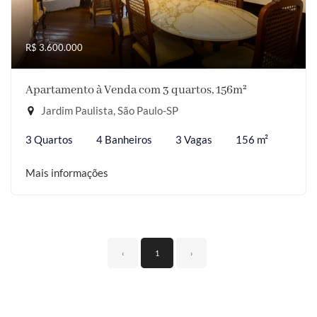
R$ 3.600.000
Apartamento à Venda com 3 quartos, 156m²
Jardim Paulista, São Paulo-SP
3 Quartos
4 Banheiros
3 Vagas
156 m²
Mais informações
‹
1
›