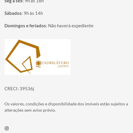
Seg à sex
:
9h às 18h
Sábados
:
9h às 14h
Domingos e feriados
:
Não haverá expediente
Página inicial
CRECI: 39536j
Os valores, condições e disponibilidade dos imóveis estão sujeitos a
alterações sem aviso prévio.
Instagram