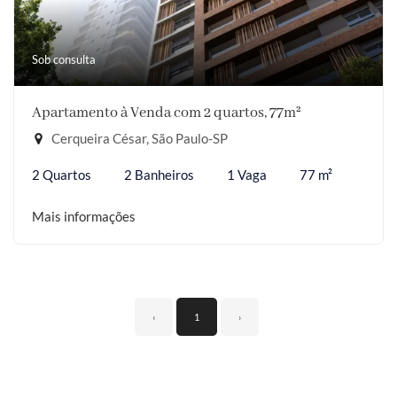
Sob consulta
Apartamento à Venda com 2 quartos, 77m²
Cerqueira César, São Paulo-SP
2 Quartos
2 Banheiros
1 Vaga
77 m²
Mais informações
‹
1
›