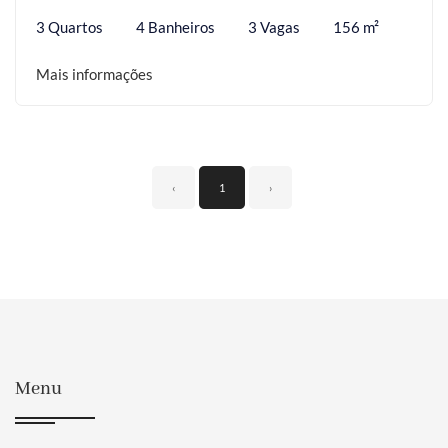
3 Quartos
4 Banheiros
3 Vagas
156 m²
Mais informações
‹
1
›
Menu