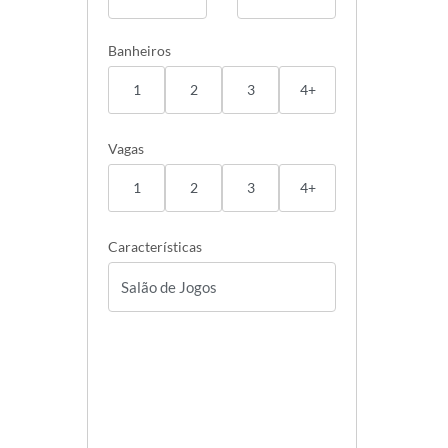
Banheiros
1
2
3
4+
Vagas
1
2
3
4+
Características