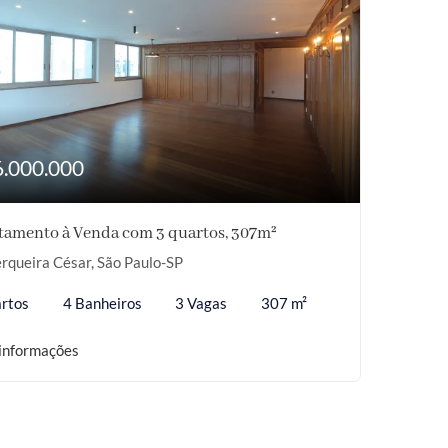
6.000.000
tamento à Venda com 3 quartos, 307m²
rqueira César, São Paulo-SP
rtos
4 Banheiros
3 Vagas
307 m²
informações