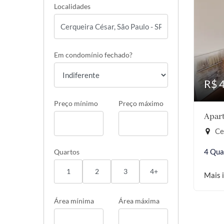
Localidades
Em condomínio fechado?
R$ 
Preço mínimo
Preço máximo
Apart
Cer
4 Qua
Quartos
1
2
3
4+
Mais 
Área mínima
Área máxima