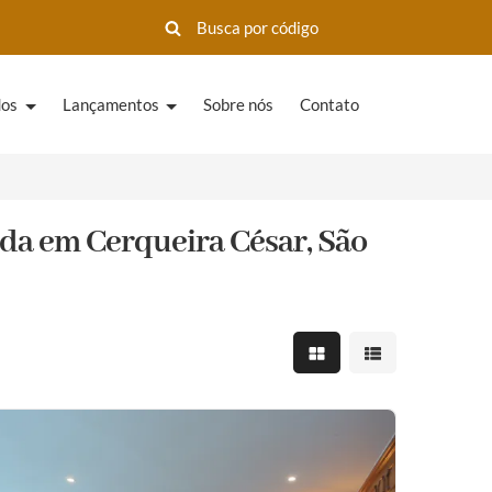
dos
Lançamentos
Sobre nós
Contato
da em Cerqueira César, São
Mostrar resultados em 
Mostrar resultad