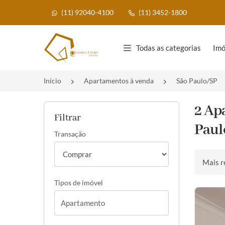
(11) 92040-4100
(11) 3452-1800
Página inicial
Todas as categorias
Imó
Início
Apartamentos à venda
São Paulo/SP
2 Ap
Filtrar
Paul
Transação
Ordenar 
Tipos de imóvel