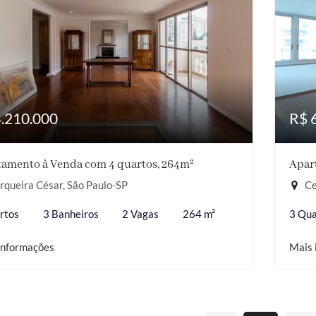
4.210.000
R$ 
amento à Venda com 4 quartos, 264m²
Apar
queira César, São Paulo-SP
Ce
rtos
3 Banheiros
2 Vagas
264 m²
3 Qua
informações
Mais 