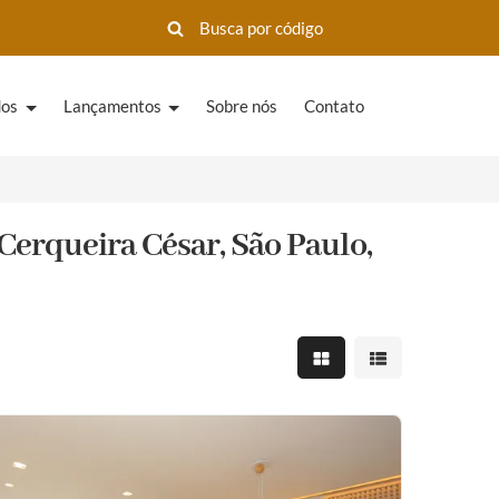
dos
Lançamentos
Sobre nós
Contato
erqueira César, São Paulo,
Mostrar resultados em 
Mostrar resultad