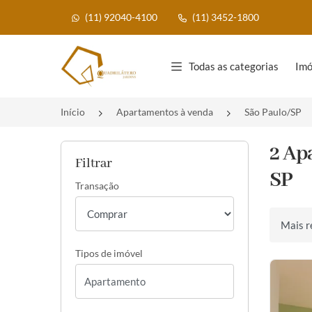
(11) 92040-4100
(11) 3452-1800
Página inicial
Todas as categorias
Imó
Início
Apartamentos à venda
São Paulo/SP
2 Ap
Filtrar
SP
Transação
Ordenar 
Tipos de imóvel