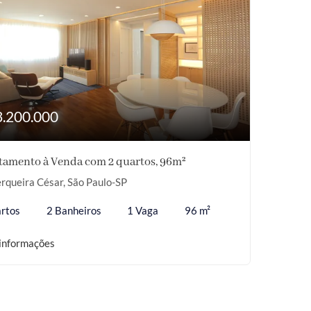
3.200.000
tamento à Venda com 2 quartos, 96m²
rqueira César, São Paulo-SP
rtos
2 Banheiros
1 Vaga
96 m²
informações