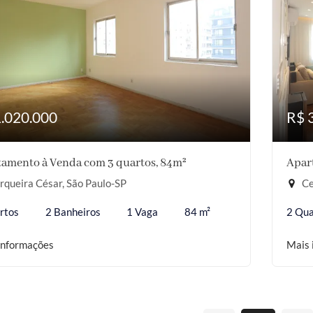
1.020.000
R$ 
amento à Venda com 3 quartos, 84m²
Apar
queira César, São Paulo-SP
Ce
rtos
2 Banheiros
1 Vaga
84 m²
2 Qua
informações
Mais 