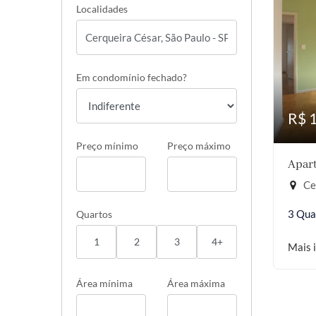
Localidades
Em condomínio fechado?
R$ 
Preço mínimo
Preço máximo
Apart
Cer
3 Qua
Quartos
1
2
3
4+
Mais 
Área mínima
Área máxima