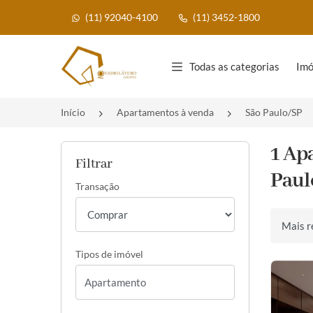
(11) 92040-4100
(11) 3452-1800
Página inicial
Todas as categorias
Imó
Início
Apartamentos à venda
São Paulo/SP
1 Ap
Filtrar
Paul
Transação
Ordenar 
Tipos de imóvel