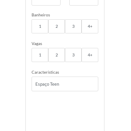
Banheiros
1
2
3
4+
Vagas
1
2
3
4+
Características