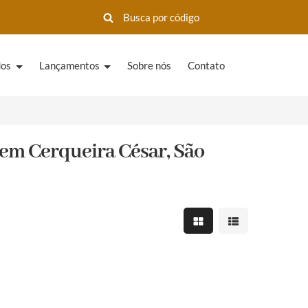
dos
Lançamentos
Sobre nós
Contato
em Cerqueira César, São
Mostrar resultados em 
Mostrar resultad