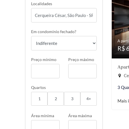
Localidades
Em condomínio fechado?
A parti
R$ 
Preço mínimo
Preço máximo
Apart
Cer
3 Qua
Quartos
1
2
3
4+
Mais 
Área mínima
Área máxima