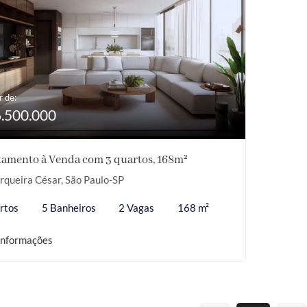
r de:
6.500.000
amento à Venda com 3 quartos, 168m²
queira César, São Paulo-SP
rtos
5 Banheiros
2 Vagas
168 m²
informações