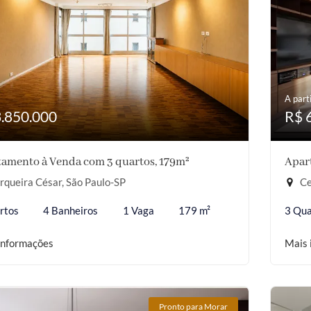
A parti
3.850.000
R$ 
amento à Venda com 3 quartos, 179m²
Apar
queira César, São Paulo-SP
Ce
rtos
4 Banheiros
1 Vaga
179 m²
3 Qua
informações
Mais 
Pronto para Morar