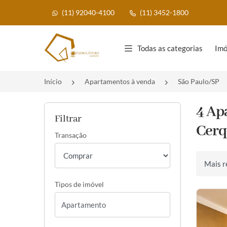
(11) 92040-4100
(11) 3452-1800
Página inicial
Todas as categorias
Imó
Início
Apartamentos à venda
São Paulo/SP
4 Ap
Filtrar
Cerq
Transação
Ordenar 
Tipos de imóvel