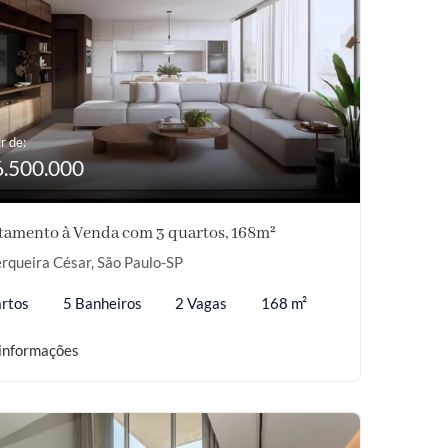
r de:
6.500.000
tamento à Venda com 3 quartos, 168m²
rqueira César, São Paulo-SP
rtos
5 Banheiros
2 Vagas
168 m²
informações