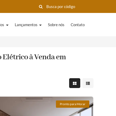
dos
Lançamentos
Sobre nós
Contato
 Elétrico à Venda em
Mostrar resultados em 
Mostrar resultad
Pronto para Morar