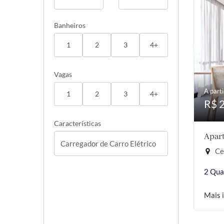
Banheiros
1
2
3
4+
Vagas
A parti
1
2
3
4+
R$ 
Características
Apart
Cer
2 Qua
Mais 