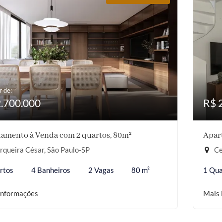
r de:
2.700.000
R$ 
amento à Venda com 2 quartos, 80m²
Apar
queira César, São Paulo-SP
Ce
rtos
4 Banheiros
2 Vagas
80 m²
1 Qua
informações
Mais 