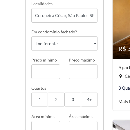
Localidades
Em condomínio fechado?
R$ 
Preço mínimo
Preço máximo
Apart
Cer
3 Qua
Quartos
1
2
3
4+
Mais 
Área mínima
Área máxima