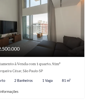
2.500.000
tamento à Venda com 1 quarto, 81m²
rqueira César, São Paulo-SP
rto
2 Banheiros
1 Vaga
81 m²
informações