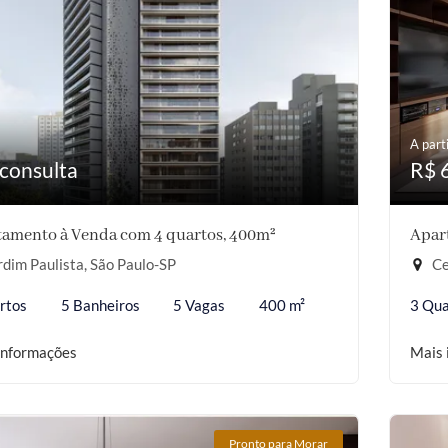
A parti
consulta
R$ 
amento à Venda com 4 quartos, 400m²
Apar
dim Paulista, São Paulo-SP
Ce
rtos
5 Banheiros
5 Vagas
400 m²
3 Qua
informações
Mais 
Pronto para Morar