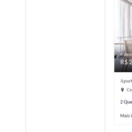
A parti
R$ 
Apart
Cer
2 Qua
Mais 