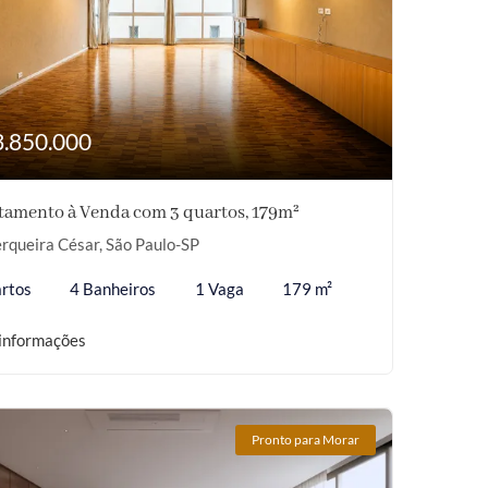
3.850.000
tamento à Venda com 3 quartos, 179m²
rqueira César, São Paulo-SP
rtos
4 Banheiros
1 Vaga
179 m²
informações
Pronto para Morar