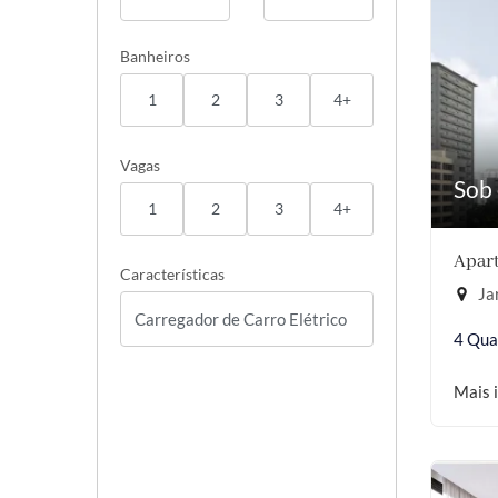
Banheiros
1
2
3
4+
Vagas
Sob 
1
2
3
4+
Apart
Características
Jar
4 Qua
Mais 