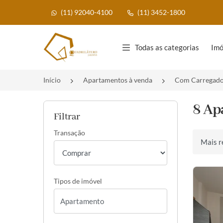
(11) 92040-4100
(11) 3452-1800
Página inicial
Todas as categorias
Imó
Início
Apartamentos à venda
Com Carregador
8 Ap
Filtrar
Transação
Ordenar 
Tipos de imóvel