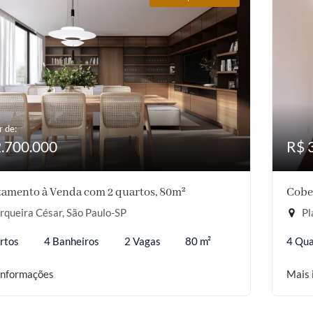
r de:
2.700.000
R$ 
amento à Venda com 2 quartos, 80m²
Cobe
queira César, São Paulo-SP
Pl
rtos
4 Banheiros
2 Vagas
80 m²
4 Qua
informações
Mais 