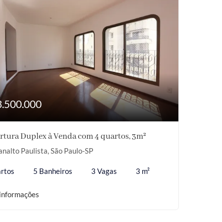
3.500.000
rtura Duplex à Venda com 4 quartos, 3m²
analto Paulista, São Paulo-SP
rtos
5 Banheiros
3 Vagas
3 m²
informações