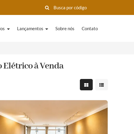
dos
Lançamentos
Sobre nós
Contato
 Elétrico à Venda
Mostrar resultados em 
Mostrar resultad