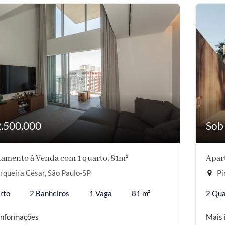
2.500.000
Sob
amento à Venda com 1 quarto, 81m²
Apar
queira César, São Paulo-SP
Pi
rto
2 Banheiros
1 Vaga
81 m²
2 Qua
informações
Mais 