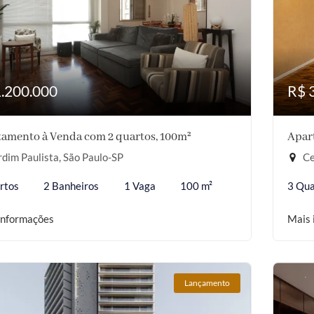
1.200.000
R$ 
amento à Venda com 2 quartos, 100m²
Apar
dim Paulista, São Paulo-SP
Ce
rtos
2 Banheiros
1 Vaga
100 m²
3 Qua
informações
Mais 
Lançamento