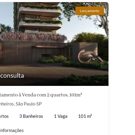
Lançamento
 consulta
tamento à Venda com 2 quartos, 101m²
nheiros, São Paulo-SP
rtos
3 Banheiros
1 Vaga
101 m²
informações