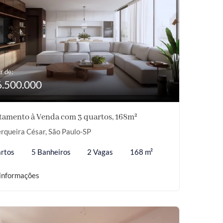
r de:
6.500.000
tamento à Venda com 3 quartos, 168m²
rqueira César, São Paulo-SP
rtos
5 Banheiros
2 Vagas
168 m²
informações