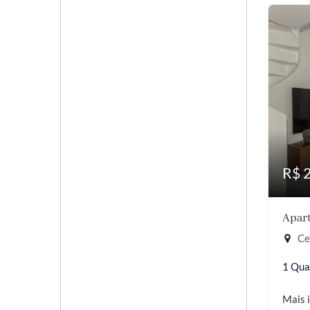
R$ 
Apart
Cer
1 Qua
Mais 