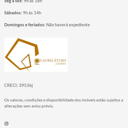
Seg à sex
:
9h às 18h
Sábados
:
9h às 14h
Domingos e feriados
:
Não haverá expediente
Página inicial
CRECI: 39536j
Os valores, condições e disponibilidade dos imóveis estão sujeitos a
alterações sem aviso prévio.
Instagram