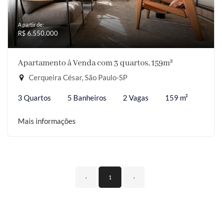
A partir de:
R$ 6.550.000
Apartamento à Venda com 3 quartos, 159m²
Cerqueira César, São Paulo-SP
3 Quartos
5 Banheiros
2 Vagas
159 m²
Mais informações
‹
1
›