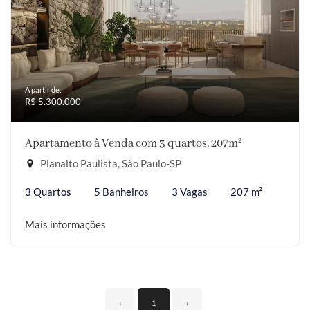
A partir de:
R$ 5.300.000
Apartamento à Venda com 3 quartos, 207m²
Planalto Paulista, São Paulo-SP
3 Quartos
5 Banheiros
3 Vagas
207 m²
Mais informações
‹
1
›